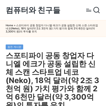
컴퓨터와 친구들
Skip
to
컴
content
퓨
Home
»
스포티파이 공동 창업자 다니엘 에크가 공동 설립한 신체 스캔 스타트업
네코(Neko), 18억 달러(약 2조 3천억 원) 가치 평가와 함께 2억 6천만 달러(약
터
3,300억 원)의 투자를 유치
와
스
Posted
컴친 게시판
마
in
스포티파이 공동 창업자 다
트
폰
니엘 에크가 공동 설립한 신
을
체 스캔 스타트업 네코
쉽
(Neko), 18억 달러(약 2조 3
게
배
천억 원) 가치 평가와 함께 2
우
억 6천만 달러(약 3,300억
는
원)의 투자를 유치
곳