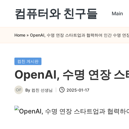
컴퓨터와 친구들
Main
Skip
컴
to
Home
»
OpenAI, 수명 연장 스타트업과 협력하여 인간 수명 연
퓨
content
터
와
Posted
컴친 게시판
in
스
OpenAI, 수명 연장
마
By
컴친 선생님
2025-01-17
트
Posted
by
폰
을
쉽