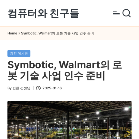
컴퓨터와 친구들
Skip
to
컴
content
퓨
Home
»
Symbotic, Walmart의 로봇 기술 사업 인수 준비
터
와
Posted
컴친 게시판
스
in
Symbotic, Walmart의 로
마
트
봇 기술 사업 인수 준비
폰
을
By
컴친 선생님
2025-01-16
Posted
쉽
by
게
배
우
는
곳